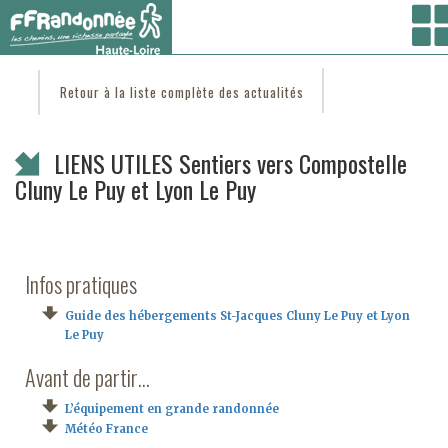
Vous êtes ici :
Accueil
/
C'est d'actu
/ LIENS UTILES Sentiers vers Compostelle Cluny Le
Puy et Lyon Le Puy
Retour à la liste complète des actualités
LIENS UTILES Sentiers vers Compostelle
Cluny Le Puy et Lyon Le Puy
Infos pratiques
Guide des hébergements St-Jacques Cluny Le Puy et Lyon
Le Puy
Avant de partir…
L’équipement en grande randonnée
Météo France