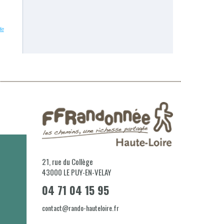
21, rue du Collège
43000
LE PUY-EN-VELAY
04 71 04 15 95
R
e
t
r
o
u
v
z
n
o
u
s
s
u
r
F
a
c
e
b
o
o
k
s
u
r
f
.
c
o
/
r
a
n
d
o
4
contact@rando-hauteloire.fr