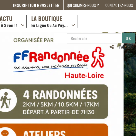
INSCRIPTION NEWSLETTER
QUI SOMMES-NOUS ?
CONTACTEZ-NOUS
A PROPOS
D’ACTU
LA BOUTIQUE
À Savoir !
En Ligne Ou Au Puy...
PRESSE
… en ville !
PARTENARIATS
RECHERCHE
RECHERCHER
ESPACE MÉDIA
…en ligne !
PARTAGER
COMPAGNON DE ROUTE
2022