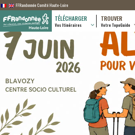
FFRandonnée Comité Haute-Loire
TÉLÉCHARGER
TROUVER
Vos Itinéraires
Votre TopoGuide
Randonnées itiner
Randonnées à la j
Boutique en ligne
Pratique & consei