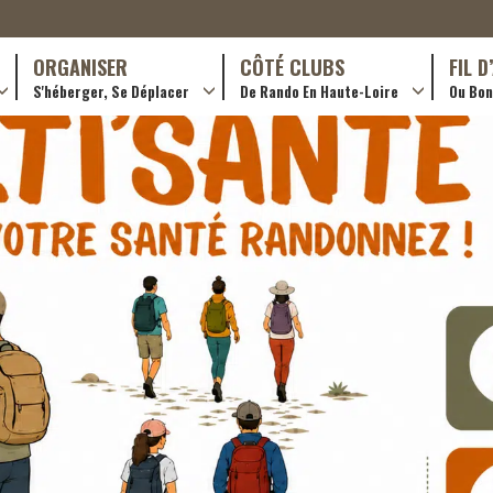
ORGANISER
CÔTÉ CLUBS
FIL 
S'héberger, Se Déplacer
De Rando En Haute-Loire
Ou Bon 
antes (GR)
Hôtellerie
Formations en rando 2024
ournée (PR)
Gîtes et chambres d’hôtes
Rando douce
Campings
Trouver un club
ls
Restaurants
Adhérer
Transporteurs & services
Créer un club
Ordre de mission et note de frais