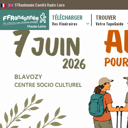
FFRandonnée Comité Haute-Loire
TÉLÉCHARGER
TROUVER
Vos Itinéraires
Votre TopoGuide
Randonnées itiner
Randonnées à la j
Boutique en ligne
Pratique & consei