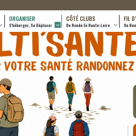
ORGANISER
CÔTÉ CLUBS
FIL 
S'héberger, Se Déplacer
De Rando En Haute-Loire
Ou Bon 
antes (GR)
Hôtellerie
Formations en rando 2024
ournée (PR)
Gîtes et chambres d’hôtes
Rando douce
Campings
Trouver un club
ls
Restaurants
Adhérer
Transporteurs & services
Créer un club
Ordre de mission et note de frais