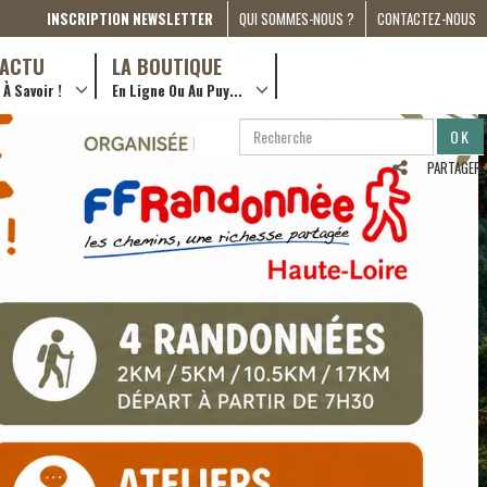
INSCRIPTION NEWSLETTER
QUI SOMMES-NOUS ?
CONTACTEZ-NOUS
A PROPOS
D’ACTU
LA BOUTIQUE
À Savoir !
En Ligne Ou Au Puy...
PRESSE
… en ville !
PARTENARIATS
RECHERCHE
RECHERCHER
ESPACE MÉDIA
…en ligne !
PARTAGER
COMPAGNON DE ROUTE
2022