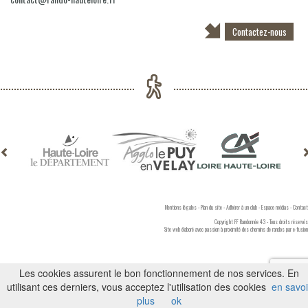
Contactez-nous
Mentions légales
-
Plan du site
-
Adhérer à un club
-
Espace médias
-
Contact
Copyright FF Randonnée 43 - Tous droits réservés
Site web élaboré avec passion à proximité des chemins de randos par
e-fusion
Les cookies assurent le bon fonctionnement de nos services. En
utilisant ces derniers, vous acceptez l'utilisation des cookies
en savoi
plus
ok