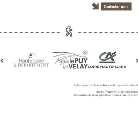
Contactez-nous
Mentions légales
-
Plan du site
-
Adhérer à un club
-
Espace médias
-
Contact
Copyright FF Randonnée 43 - Tous droits réservés
Site web élaboré avec passion à proximité des chemins de randos par
e-fusion