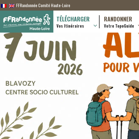
FFRandonnée Comité Haute-Loire
TÉLÉCHARGER
RANDONNER
Vos Itinéraires
Votre TopoGuide
Randonnées itiner
Randonnées à la j
Online shop
Useful & advice