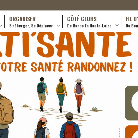
ORGANISER
CÔTÉ CLUBS
FIL 
S'héberger, Se Déplacer
De Rando En Haute-Loire
Ou Bon 
antes (GR)
Hotellerie
Train yourself
ournée (PR)
Restaurants
Rando douce
Transporteurs & services
Trouver un club
Adhérer
Créer un club