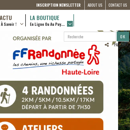
INSCRIPTION NEWSLETTER
ABOUT US
CONTACT US
THE
D’ACTU
LA BOUTIQUE
À Savoir !
En Ligne Ou Au Puy...
COMMITTEE
… en ville !
RÔLES &
RECHERCHE
RECHERCHER
ACTIONS
…en ligne !
PARTAGER
PARTNERSHIPS
ETRE
BÉNÉVOLE
(FRANÇAIS)
COMPAGNON
DE ROUTE
2022