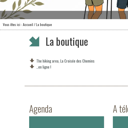
Vous êtes ici :
Accueil
/ La boutique
La boutique
The hiking area, La Croisée des Chemins
…en ligne !
Agenda
A té