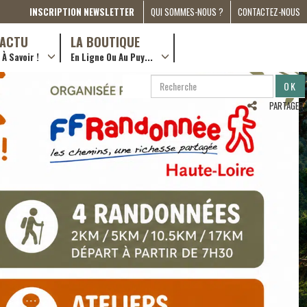
INSCRIPTION NEWSLETTER
QUI SOMMES-NOUS ?
CONTACTEZ-NOUS
A PROPOS
D’ACTU
LA BOUTIQUE
À Savoir !
En Ligne Ou Au Puy...
PRESSE
… en ville !
PARTENARIATS
RECHERCHE
RECHERCHER
ESPACE MÉDIA
…en ligne !
PARTAGER
COMPAGNON DE ROUTE
2022