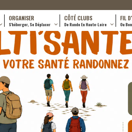
ORGANISER
CÔTÉ CLUBS
FIL 
S'héberger, Se Déplacer
De Rando En Haute-Loire
Ou Bon 
antes (GR)
Hôtellerie
Formations en rando 2024
ournée (PR)
Gîtes et chambres d’hôtes
Rando douce
Campings
Trouver un club
ls
Restaurants
Adhérer
Transporteurs & services
Créer un club
Ordre de mission et note de frais