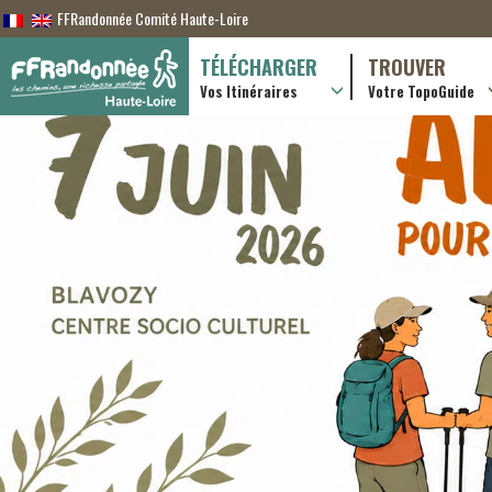
FFRandonnée Comité Haute-Loire
TÉLÉCHARGER
TROUVER
Vos Itinéraires
Votre TopoGuide
Randonnées itiner
Randonnées à la j
Boutique en ligne
Pratique & consei