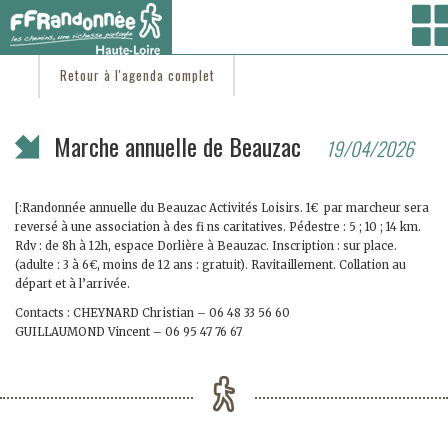
Vous êtes ici :
Accueil
/
C'est d'actu
/ Marche annuelle de Beauzac
Retour à l'agenda complet
Marche annuelle de Beauzac
19/04/2026
[:Randonnée annuelle du Beauzac Activités Loisirs. 1€ par marcheur sera
reversé à une association à des fi ns caritatives. Pédestre : 5 ; 10 ; 14 km.
Rdv : de 8h à 12h, espace Dorlière à Beauzac. Inscription : sur place.
(adulte : 3 à 6€, moins de 12 ans : gratuit). Ravitaillement. Collation au
départ et à l’arrivée.
Contacts : CHEYNARD Christian – 06 48 33 56 60
GUILLAUMOND Vincent – 06 95 47 76 67