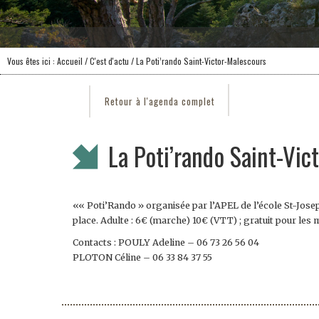
Vous êtes ici :
Accueil
/
C'est d'actu
/ La Poti’rando Saint-Victor-Malescours
Retour à l'agenda complet
La Poti’rando Saint-Vic
«« Poti’Rando » organisée par l’APEL de l’école St-Joseph
place. Adulte : 6€ (marche) 10€ (VTT) ; gratuit pour les 
Contacts : POULY Adeline – 06 73 26 56 04
PLOTON Céline – 06 33 84 37 55