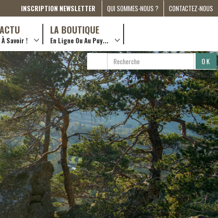
INSCRIPTION NEWSLETTER
QUI SOMMES-NOUS ?
CONTACTEZ-NOUS
A PROPOS
D’ACTU
LA BOUTIQUE
À Savoir !
En Ligne Ou Au Puy...
PRESSE
… en ville !
PARTENARIATS
RECHERCHE
RECHERCHER
ESPACE MÉDIA
…en ligne !
PARTAGER
COMPAGNON DE ROUTE
2022