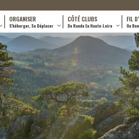
ORGANISER
CÔTÉ CLUBS
FIL 
S'héberger, Se Déplacer
De Rando En Haute-Loire
Ou Bon 
antes (GR)
Hôtellerie
Formations en rando 2024
ournée (PR)
Gîtes et chambres d’hôtes
Rando douce
Campings
Trouver un club
ls
Restaurants
Adhérer
Transporteurs & services
Créer un club
Ordre de mission et note de frais