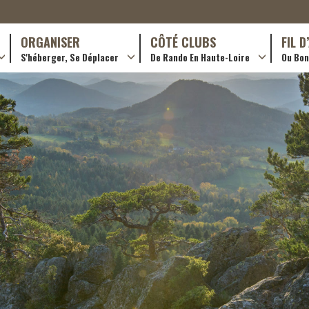
ORGANISER
CÔTÉ CLUBS
FIL 
S'héberger, Se Déplacer
De Rando En Haute-Loire
Ou Bon 
antes (GR)
Hôtellerie
Formations en rando 2024
ournée (PR)
Gîtes et chambres d’hôtes
Rando douce
Campings
Trouver un club
ls
Restaurants
Adhérer
Transporteurs & services
Créer un club
Ordre de mission et note de frais