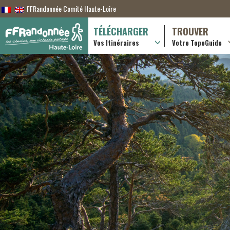
FFRandonnée Comité Haute-Loire
TÉLÉCHARGER
TROUVER
Vos Itinéraires
Votre TopoGuide
Randonnées itiner
Randonnées à la j
Boutique en ligne
Pratique & consei