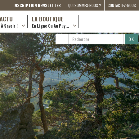
INSCRIPTION NEWSLETTER
QUI SOMMES-NOUS ?
CONTACTEZ-NOUS
A PROPOS
D’ACTU
LA BOUTIQUE
À Savoir !
En Ligne Ou Au Puy...
PRESSE
… en ville !
PARTENARIATS
RECHERCHE
RECHERCHER
ESPACE MÉDIA
…en ligne !
PARTAGER
COMPAGNON DE ROUTE
2022