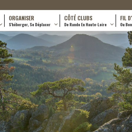
ORGANISER
CÔTÉ CLUBS
FIL 
S'héberger, Se Déplacer
De Rando En Haute-Loire
Ou Bon 
antes (GR)
Hôtellerie
Formations en rando 2024
ournée (PR)
Gîtes et chambres d’hôtes
Rando douce
Campings
Trouver un club
ls
Restaurants
Adhérer
Transporteurs & services
Créer un club
Ordre de mission et note de frais