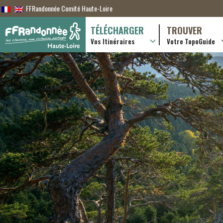
FFRandonnée Comité Haute-Loire
TÉLÉCHARGER
TROUVER
Vos Itinéraires
Votre TopoGuide
Randonnées itiner
Randonnées à la j
Boutique en ligne
Pratique & consei