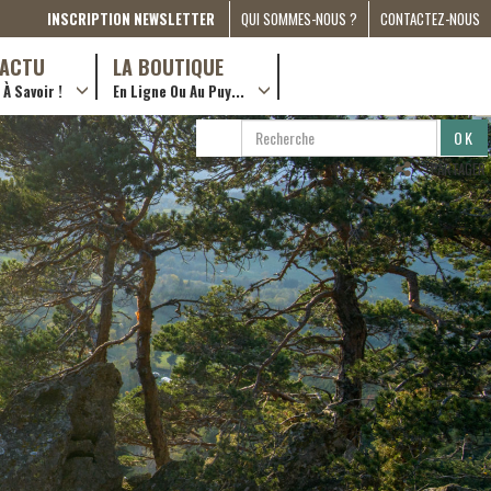
INSCRIPTION NEWSLETTER
QUI SOMMES-NOUS ?
CONTACTEZ-NOUS
A PROPOS
D’ACTU
LA BOUTIQUE
À Savoir !
En Ligne Ou Au Puy...
PRESSE
… en ville !
PARTENARIATS
RECHERCHE
RECHERCHER
ESPACE MÉDIA
…en ligne !
PARTAGER
COMPAGNON DE ROUTE
2022