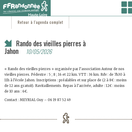
Vous êtes ici :
Accueil
/
C'est d'actu
/ Rando des vieilles pierres à Jahon
Retour à l'agenda complet
Rando des vieilles pierres à
Jahon
10/05/2026
« Rando des vieilles pierres » organisée par l’association Autour de nos
vieilles pierres. Pédestre : 5 ; 8 ; 16 et 22 km. VTT : 36 km. Rdv : de 7h30 à
11h à l’école Jahon. Inscriptions : préalables et sur place de (2 à 8€ : moins
de 12 ans gratuit). Ravitaillements. Repas à l’arrivée, adulte : 12€ : moins
de 10 ans : 6€.
Contact : MEYRIAL Guy – 06 19 87 52 49