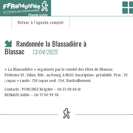
Vous êtes ici :
Accueil
/
C'est d'actu
/ Randonnée la Blassadière à Blassac
Retour à l'agenda complet
Randonnée la Blassadière à
Blassac
13/04/2025
« La Blassadière » organisée par le comité des fêtes de Blassac.
Pédestre 10 ; 16km. Rdv : au bourg à 8h30. Inscription : préalable. Prix : 7€
; repas + rando : 17€ repas seul : 15€. Ravitaillement.
Contacts : PORCHEZ Brigitte – 06 15 08 68 41
RENAUD Adèle – 06 77 90 99 58