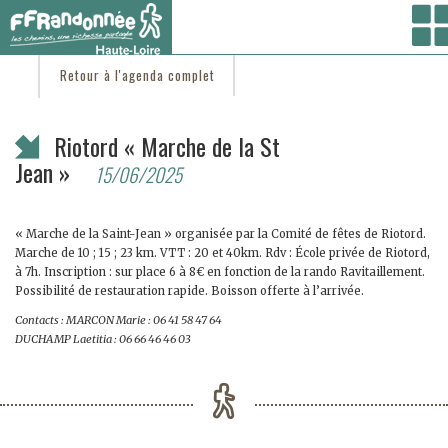
Vous êtes ici :
Accueil
/
C'est d'actu
/ Riotord « Marche de la St Jean »
Retour à l'agenda complet
Riotord « Marche de la St
Jean »
15/06/2025
« Marche de la Saint-Jean » organisée par la Comité de fêtes de Riotord.
Marche de 10 ; 15 ; 23 km. VTT : 20 et 40km. Rdv : École privée de Riotord,
à 7h. Inscription : sur place 6 à 8€ en fonction de la rando Ravitaillement.
Possibilité de restauration rapide. Boisson offerte à l’arrivée.
Contacts : MARCON Marie : 06 41 58 47 64
DUCHAMP Laetitia : 06 66 46 46 03