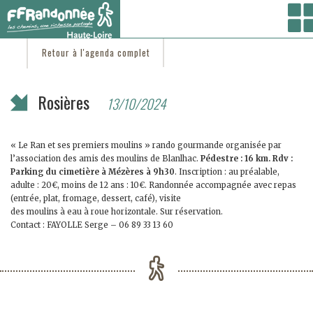
Vous êtes ici :
Accueil
/
C'est d'actu
/ Rosières
Retour à l'agenda complet
Rosières
13/10/2024
« Le Ran et ses premiers moulins » rando gourmande organisée par
l’association des amis des moulins de Blanlhac.
Pédestre : 16 km. Rdv :
Parking du cimetière à Mézères à 9h30
. Inscription : au préalable,
adulte : 20€, moins de 12 ans : 10€. Randonnée accompagnée avec repas
(entrée, plat, fromage, dessert, café), visite
des moulins à eau à roue horizontale. Sur réservation.
Contact : FAYOLLE Serge – 06 89 33 13 60