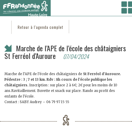
Vous êtes ici :
Accueil
/
C'est d'actu
/ Marche de l’APE de l’école des châtaigniers St
Ferréol d’Auroure
Retour à l'agenda complet
Marche de l’APE de l’école des châtaigniers
St Ferréol d’Auroure
07/04/2024
Marche de l’APE de l’école des châtaigniers de
St
Ferréol d’Auroure.
Pédestre : 3 ; 7 et 13 km. Rdv :
8h cours de l’école publique les
châtaigniers.
Inscrip
tion
: sur place 2 à 6€; 2€ pour les moins de 10
ans.
Ravitaillement. Buvette et snack sur place. Rando au profit des
enfants de l’école.
Contact : SABY Audrey – 06 79 97 15 55