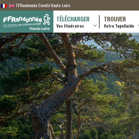
FFRandonnée Comité Haute-Loire
TÉLÉCHARGER
TROUVER
Vos Itinéraires
Votre TopoGuide
Randonnées itiner
Randonnées à la j
Boutique en ligne
Pratique & consei