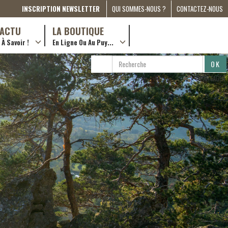
INSCRIPTION NEWSLETTER
QUI SOMMES-NOUS ?
CONTACTEZ-NOUS
A PROPOS
D’ACTU
LA BOUTIQUE
À Savoir !
En Ligne Ou Au Puy...
PRESSE
… en ville !
PARTENARIATS
RECHERCHE
RECHERCHER
ESPACE MÉDIA
…en ligne !
PARTAGER
COMPAGNON DE ROUTE
2022