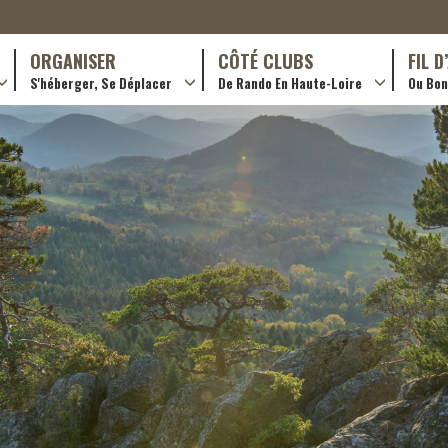
ORGANISER
CÔTÉ CLUBS
FIL 
S'héberger, Se Déplacer
De Rando En Haute-Loire
Ou Bon 
antes (GR)
Hôtellerie
Formations en rando 2024
ournée (PR)
Gîtes et chambres d’hôtes
Rando douce
Campings
Trouver un club
ls
Restaurants
Adhérer
Transporteurs & services
Créer un club
Ordre de mission et note de frais