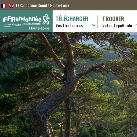
FFRandonnée Comité Haute-Loire
TÉLÉCHARGER
TROUVER
Vos Itinéraires
Votre TopoGuide
Randonnées itiner
Randonnées à la j
Boutique en ligne
Pratique & consei