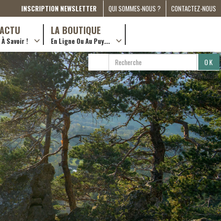
INSCRIPTION NEWSLETTER
QUI SOMMES-NOUS ?
CONTACTEZ-NOUS
A PROPOS
D’ACTU
LA BOUTIQUE
À Savoir !
En Ligne Ou Au Puy...
PRESSE
… en ville !
PARTENARIATS
RECHERCHE
RECHERCHER
ESPACE MÉDIA
…en ligne !
PARTAGER
COMPAGNON DE ROUTE
2022