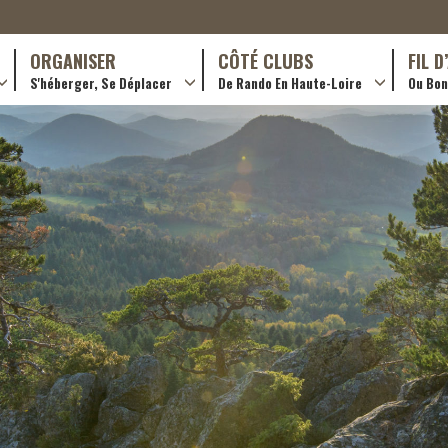
ORGANISER
CÔTÉ CLUBS
FIL 
S'héberger, Se Déplacer
De Rando En Haute-Loire
Ou Bon 
antes (GR)
Hôtellerie
Formations en rando 2024
ournée (PR)
Gîtes et chambres d’hôtes
Rando douce
Campings
Trouver un club
ls
Restaurants
Adhérer
Transporteurs & services
Créer un club
Ordre de mission et note de frais