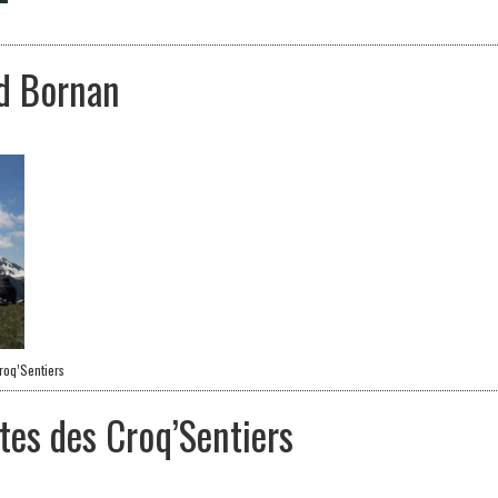
d Bornan
roq’Sentiers
tes des Croq’Sentiers