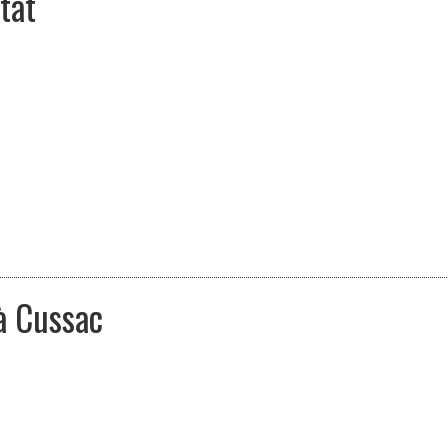
tat
à Cussac