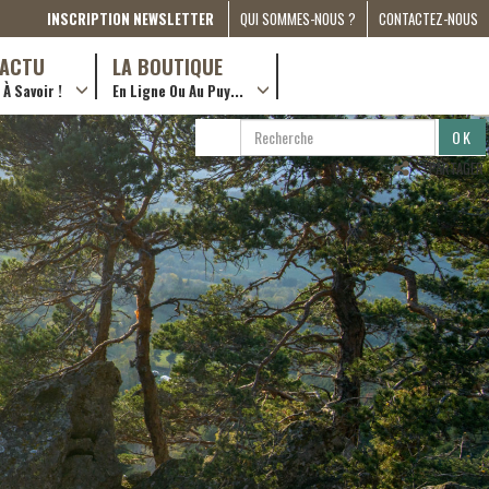
INSCRIPTION NEWSLETTER
QUI SOMMES-NOUS ?
CONTACTEZ-NOUS
A PROPOS
D’ACTU
LA BOUTIQUE
À Savoir !
En Ligne Ou Au Puy...
PRESSE
… en ville !
PARTENARIATS
RECHERCHE
RECHERCHER
ESPACE MÉDIA
…en ligne !
PARTAGER
COMPAGNON DE ROUTE
2022