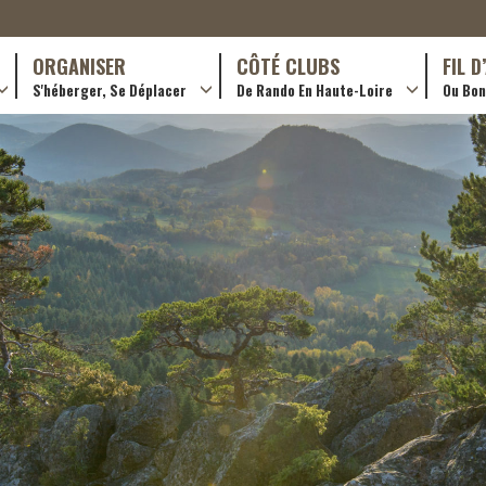
ORGANISER
CÔTÉ CLUBS
FIL 
S'héberger, Se Déplacer
De Rando En Haute-Loire
Ou Bon 
antes (GR)
Hôtellerie
Formations en rando 2024
ournée (PR)
Gîtes et chambres d’hôtes
Rando douce
Campings
Trouver un club
ls
Restaurants
Adhérer
Transporteurs & services
Créer un club
Ordre de mission et note de frais