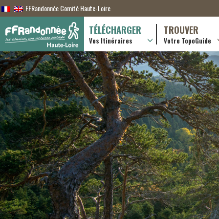
FFRandonnée Comité Haute-Loire
TÉLÉCHARGER
TROUVER
Vos Itinéraires
Votre TopoGuide
Randonnées itiner
Randonnées à la j
Boutique en ligne
Pratique & consei