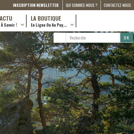
INSCRIPTION NEWSLETTER
QUI SOMMES-NOUS ?
CONTACTEZ-NOUS
A PROPOS
D’ACTU
LA BOUTIQUE
À Savoir !
En Ligne Ou Au Puy...
PRESSE
… en ville !
PARTENARIATS
RECHERCHE
RECHERCHER
ESPACE MÉDIA
…en ligne !
PARTAGER
COMPAGNON DE ROUTE
2022