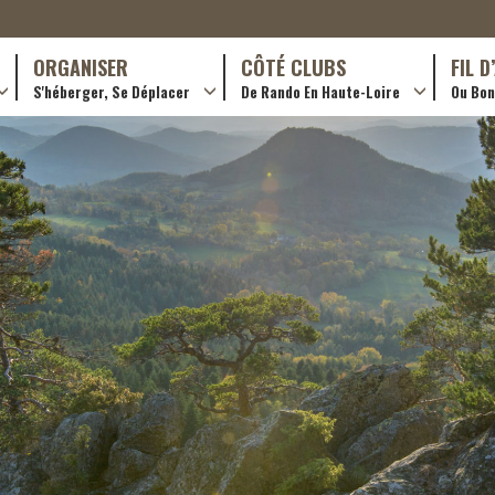
ORGANISER
CÔTÉ CLUBS
FIL 
S'héberger, Se Déplacer
De Rando En Haute-Loire
Ou Bon 
antes (GR)
Hôtellerie
Formations en rando 2024
ournée (PR)
Gîtes et chambres d’hôtes
Rando douce
Campings
Trouver un club
ls
Restaurants
Adhérer
Transporteurs & services
Créer un club
Ordre de mission et note de frais