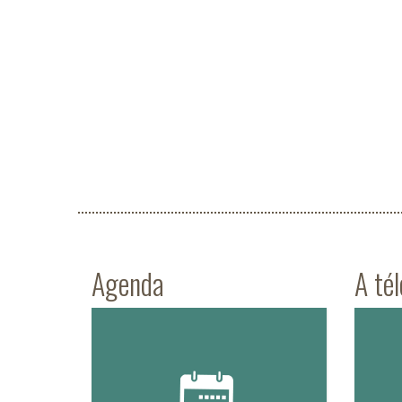
Agenda
A té
Voir l'agenda complet