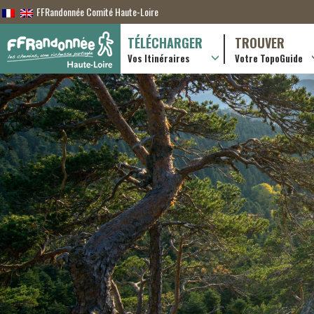
FFRandonnée Comité Haute-Loire
TÉLÉCHARGER
TROUVER
Vos Itinéraires
Votre TopoGuide
Randonnées itiner
Randonnées à la j
Boutique en ligne
Pratique & consei