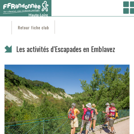
Vous êtes ici :
Accueil
/ Coté clubs /
Trouver un club
/
ESCAPADES EN EMBLAVEZ
/ Les
activités d’Escapades en Emblavez
Retour fiche club
Les activités d’Escapades en Emblavez