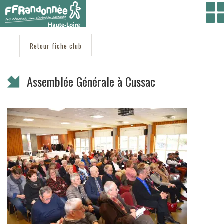
Vous êtes ici :
Accueil
/ Coté clubs /
Trouver un club
/
RANDONNEE EN VELAY
/ Assemblée
Générale à Cussac
Retour fiche club
Assemblée Générale à Cussac