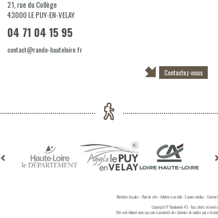
21, rue du Collège
43000
LE PUY-EN-VELAY
04 71 04 15 95
contact@rando-hauteloire.fr
Contactez-nous
Mentions légales
-
Plan du site
-
Adhérer à un club
-
Espace médias
-
Contact
Copyright FF Randonnée 43 - Tous droits réservés
Site web élaboré avec passion à proximité des chemins de randos par
e-fusion