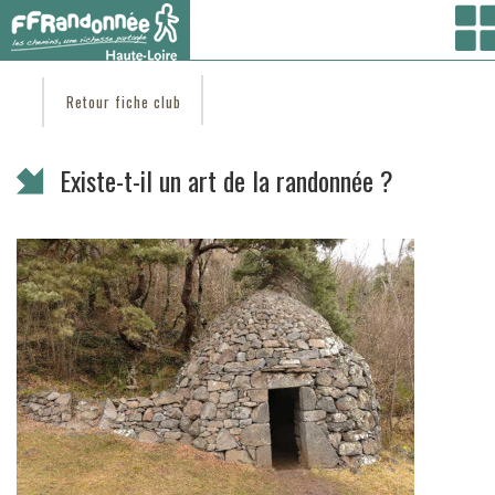
Vous êtes ici :
Accueil
/ Coté clubs /
Trouver un club
/
ESCAPADES EN EMBLAVEZ
/ Existe-
t-il un art de la randonnée ?
Retour fiche club
Existe-t-il un art de la randonnée ?