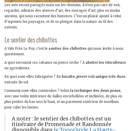
Les avis seront partagés mais sur les chemins, il n’est pas rare de voir,
regarder, admirer des œuvres d’art, des ouvrages d’art, plus ou moins
anciens, qui nous racontent des histoires. C’est un plaisir ajouté à celui
d’arpenter les paysages, et de se plonger dans la nature au fil des
saisons.
Le sentier des chibottes
A Vals Près Le Puy, c’est le
sentier des chibottes
qui nous invite à nous
questionner.
A quoi servaient ces cabanes en pierre sèche ? A
abriter les viticulteurs
ou agriculteurs.
En quoi sont-elles fabriquées ? En
basalte, pierre volcanique très dure
,
extraite du sol.
Comment sont-elles construites ? Selon
la technique des deux peaux
,
avec une voûte intérieure de dalles encorbellées et inclinées, de plus en
plus petites du bas vers le haut, et un parement extérieur de moellons
pour caler les lauzes.
A noter : le sentier des chibottes est un
itinéraire de Promenade et Randonnée
disponible dans
le TopoGuide La Haute-