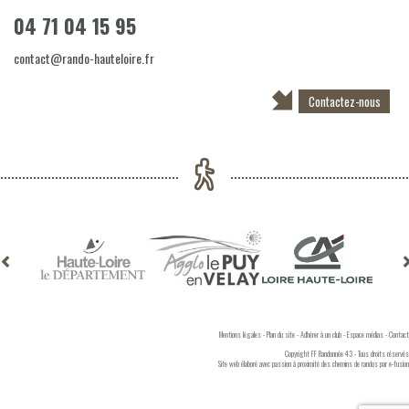
04 71 04 15 95
contact@rando-hauteloire.fr
Contactez-nous
Mentions légales
-
Plan du site
-
Adhérer à un club
-
Espace médias
-
Contact
Copyright FF Randonnée 43 - Tous droits réservés
Site web élaboré avec passion à proximité des chemins de randos par
e-fusion