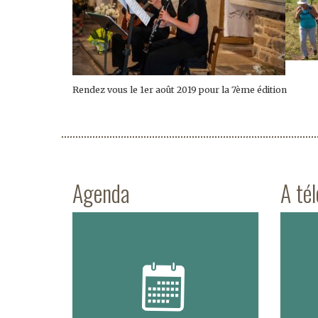
Rendez vous le 1er août 2019 pour la 7ème édition
Agenda
A té
Voir l'agenda complet
Previous
Next