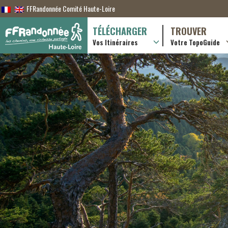
FFRandonnée Comité Haute-Loire
TÉLÉCHARGER
TROUVER
Vos Itinéraires
Votre TopoGuide
Randonnées itiner
Randonnées à la j
Boutique en ligne
Pratique & consei