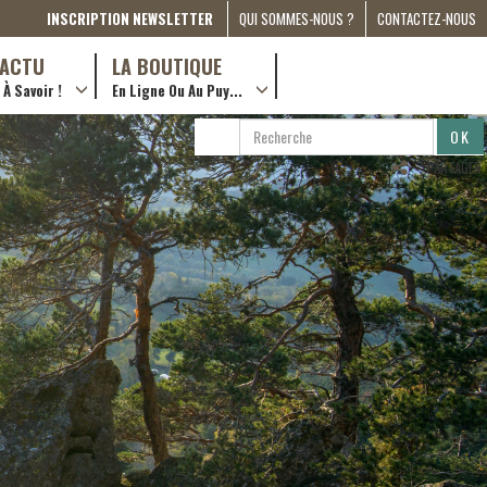
INSCRIPTION NEWSLETTER
QUI SOMMES-NOUS ?
CONTACTEZ-NOUS
A PROPOS
D’ACTU
LA BOUTIQUE
À Savoir !
En Ligne Ou Au Puy...
PRESSE
… en ville !
PARTENARIATS
RECHERCHE
RECHERCHER
ESPACE MÉDIA
…en ligne !
PARTAGER
COMPAGNON DE ROUTE
2022