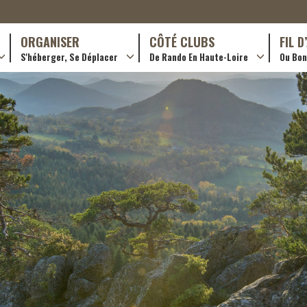
ORGANISER
CÔTÉ CLUBS
FIL 
S'héberger, Se Déplacer
De Rando En Haute-Loire
Ou Bon 
antes (GR)
Hôtellerie
Formations en rando 2024
ournée (PR)
Gîtes et chambres d’hôtes
Rando douce
Campings
Trouver un club
ls
Restaurants
Adhérer
Transporteurs & services
Créer un club
Ordre de mission et note de frais