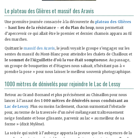
Le plateau des Glières et massif des Aravis
Une première journée consacrée à la découverte du
plateau des Glières
– haut lieu de la résistance – et du Plan du loup
, nous permettait
d’apercevoir ce qui allait être le premier et dernier chamois apparu au fil
des marches.
Quittant le
massif des Aravis
, le jeudi voyait le groupe s’engager sur les
sentes du massif du Mont-Blanc pour atteindre les chalets de Chailloux et
le sommet de l’Aiguillette d’où la vue était somptueuse
. Au passage,
un groupe de bouquetins et d’étagnes nous saluait, n’hésitant pas à «
prendre la pose » pour nous laisser le meilleur souvenir photographique.
1000 mètres de dénivelés pour rejoindre le Lac de Lessy
Retour au Grand-Bornand et plus précisément au Chinaillon pour nous
lancer à l’assaut des
1 000 mètres de dénivelés nous conduisant au
Lac de Lessy
. Plus ou moins facilement, chacun surmontait l’obstacle
pour, au terme de la traversée d’un névé mélangeant traîtreusement
neige fondante et boue glissante, parvenir au lac « au meilleur de sa
forme » (dixit Mylène).
La soirée qui suivit à l’auberge apporta la preuve que les exigences de la