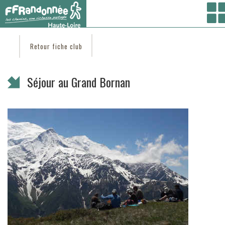
Vous êtes ici :
Accueil
/ Coté clubs /
Trouver un club
/
ESCAPADES EN EMBLAVEZ
/ Séjour
au Grand Bornan
Retour fiche club
Séjour au Grand Bornan