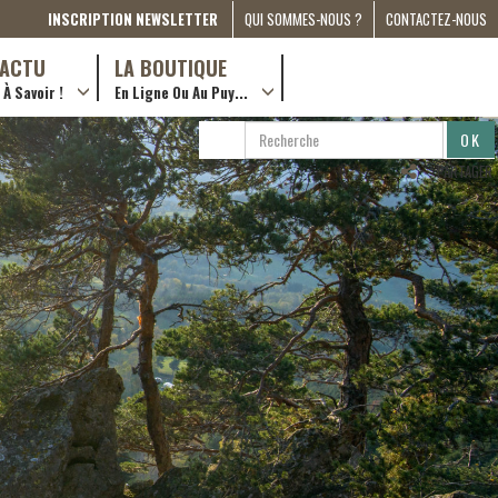
INSCRIPTION NEWSLETTER
QUI SOMMES-NOUS ?
CONTACTEZ-NOUS
A PROPOS
D’ACTU
LA BOUTIQUE
À Savoir !
En Ligne Ou Au Puy...
PRESSE
… en ville !
PARTENARIATS
RECHERCHE
RECHERCHER
ESPACE MÉDIA
…en ligne !
PARTAGER
COMPAGNON DE ROUTE
2022