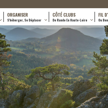
ORGANISER
CÔTÉ CLUBS
FIL 
S'héberger, Se Déplacer
De Rando En Haute-Loire
Ou Bon 
antes (GR)
Hôtellerie
Formations en rando 2024
ournée (PR)
Gîtes et chambres d’hôtes
Rando douce
Campings
Trouver un club
ls
Restaurants
Adhérer
Transporteurs & services
Créer un club
Ordre de mission et note de frais