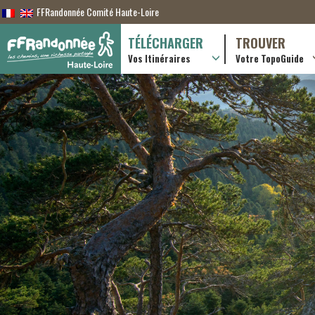
FFRandonnée Comité Haute-Loire
TÉLÉCHARGER
TROUVER
Vos Itinéraires
Votre TopoGuide
Randonnées itiner
Randonnées à la j
Boutique en ligne
Pratique & consei