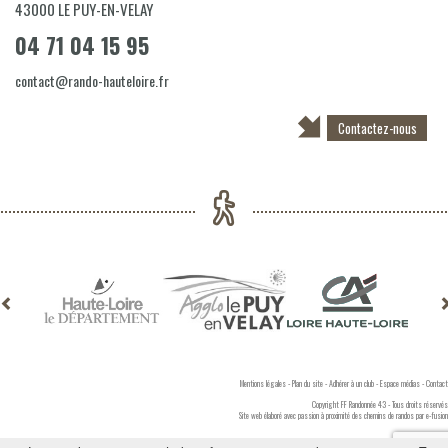
43000
LE PUY-EN-VELAY
04 71 04 15 95
contact@rando-hauteloire.fr
Contactez-nous
Mentions légales
-
Plan du site
-
Adhérer à un club
-
Espace médias
-
Contact
Copyright FF Randonnée 43 - Tous droits réservés
Site web élaboré avec passion à proximité des chemins de randos par
e-fusion