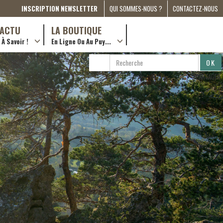
INSCRIPTION NEWSLETTER
QUI SOMMES-NOUS ?
CONTACTEZ-NOUS
A PROPOS
D’ACTU
LA BOUTIQUE
À Savoir !
En Ligne Ou Au Puy...
PRESSE
… en ville !
PARTENARIATS
RECHERCHE
RECHERCHER
ESPACE MÉDIA
…en ligne !
PARTAGER
COMPAGNON DE ROUTE
2022