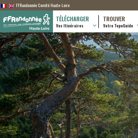
FFRandonnée Comité Haute-Loire
TÉLÉCHARGER
TROUVER
Vos Itinéraires
Votre TopoGuide
Randonnées itiner
Randonnées à la j
Boutique en ligne
Pratique & consei