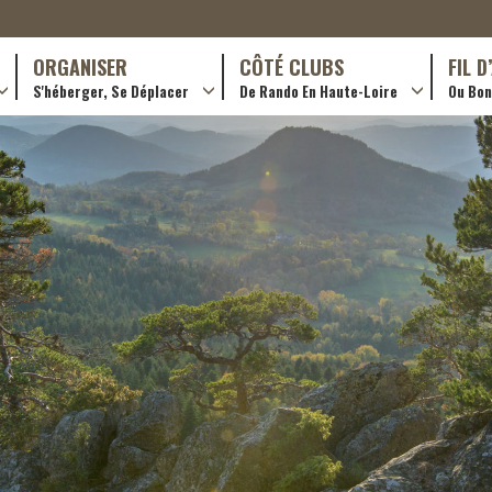
ORGANISER
CÔTÉ CLUBS
FIL 
S'héberger, Se Déplacer
De Rando En Haute-Loire
Ou Bon 
antes (GR)
Hôtellerie
Formations en rando 2024
ournée (PR)
Gîtes et chambres d’hôtes
Rando douce
Campings
Trouver un club
ls
Restaurants
Adhérer
Transporteurs & services
Créer un club
Ordre de mission et note de frais