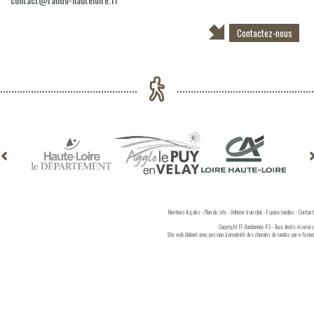
Contactez-nous
Mentions légales
-
Plan du site
-
Adhérer à un club
-
Espace médias
-
Contact
Copyright FF Randonnée 43 - Tous droits réservés
Site web élaboré avec passion à proximité des chemins de randos par
e-fusion