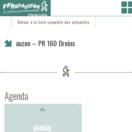
Vous êtes ici :
Accueil
/
C'est d'actu
/ auzon – PR 160 Dreins
Retour à la liste complète des actualités
auzon – PR 160 Dreins
Agenda
Previous