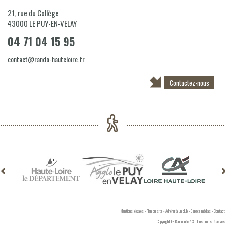
21, rue du Collège
43000
LE PUY-EN-VELAY
04 71 04 15 95
contact@rando-hauteloire.fr
Contactez-nous
Mentions légales
-
Plan du site
-
Adhérer à un club
-
Espace médias
-
Contact
Copyright FF Randonnée 43 - Tous droits réservés