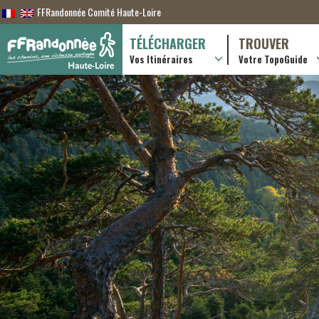
FFRandonnée Comité Haute-Loire
TÉLÉCHARGER
TROUVER
Vos Itinéraires
Votre TopoGuide
Randonnées itiner
Randonnées à la j
Boutique en ligne
Pratique & consei