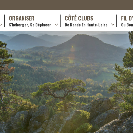
ORGANISER
CÔTÉ CLUBS
FIL 
S'héberger, Se Déplacer
De Rando En Haute-Loire
Ou Bon 
antes (GR)
Hôtellerie
Formations en rando 2024
ournée (PR)
Gîtes et chambres d’hôtes
Rando douce
Campings
Trouver un club
ls
Restaurants
Adhérer
Transporteurs & services
Créer un club
Ordre de mission et note de frais