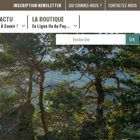
INSCRIPTION NEWSLETTER
QUI SOMMES-NOUS ?
CONTACTEZ-NOUS
A PROPOS
D’ACTU
LA BOUTIQUE
À Savoir !
En Ligne Ou Au Puy...
PRESSE
… en ville !
PARTENARIATS
RECHERCHE
RECHERCHER
ESPACE MÉDIA
…en ligne !
PARTAGER
COMPAGNON DE ROUTE
2022