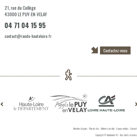
21, rue du Collège
43000
LE PUY-EN-VELAY
04 71 04 15 95
contact@rando-hauteloire.fr
Contactez-nous
Mentions légales
-
Plan du site
-
Adhérer à un club
-
Espace médias
-
Contact
Copyright FF Randonnée 43 - Tous droits réservés