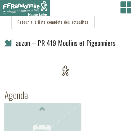
Vous êtes ici :
Accueil
/
C'est d'actu
/ auzon – PR 419 Moulins et Pigeonniers
Retour à la liste complète des actualités
auzon – PR 419 Moulins et Pigeonniers
Agenda
Previous