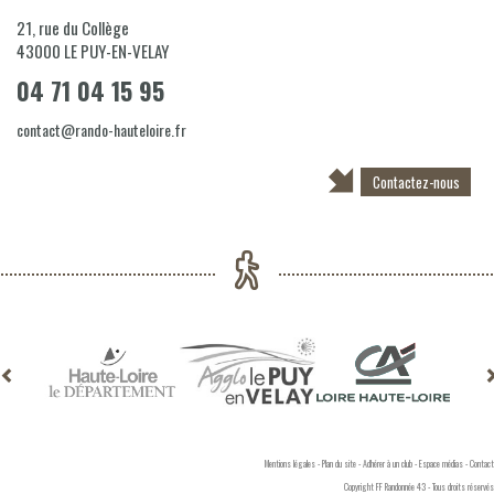
21, rue du Collège
43000
LE PUY-EN-VELAY
04 71 04 15 95
contact@rando-hauteloire.fr
Contactez-nous
Mentions légales
-
Plan du site
-
Adhérer à un club
-
Espace médias
-
Contact
Copyright FF Randonnée 43 - Tous droits réservés