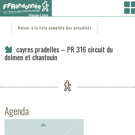
Vous êtes ici :
Accueil
/
C'est d'actu
/ cayres pradelles – PR 316 circuit du dolmen et
chantouin
Retour à la liste complète des actualités
cayres pradelles – PR 316 circuit du
dolmen et chantouin
Agenda
Previous