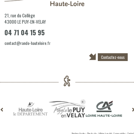
21, rue du Collège
43000
LE PUY-EN-VELAY
04 71 04 15 95
contact@rando-hauteloire.fr
Contactez-nous
Mentions légales
-
Plan du site
-
Adhérer à un club
-
Espace médias
-
Contact