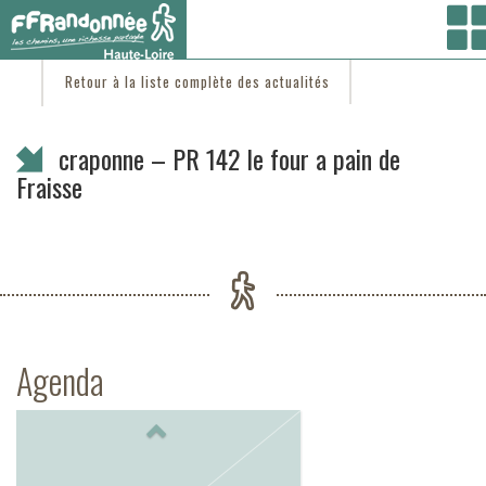
Vous êtes ici :
Accueil
/
C'est d'actu
/ craponne – PR 142 le four a pain de Fraisse
Retour à la liste complète des actualités
craponne – PR 142 le four a pain de
Fraisse
Agenda
Previous