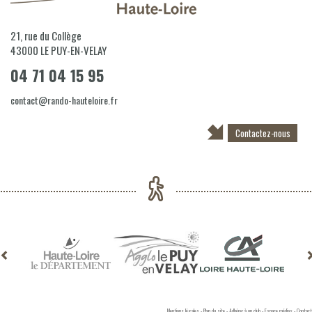
21, rue du Collège
43000
LE PUY-EN-VELAY
04 71 04 15 95
contact@rando-hauteloire.fr
Contactez-nous
Mentions légales
-
Plan du site
-
Adhérer à un club
-
Espace médias
-
Contact