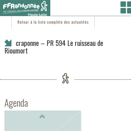
Vous êtes ici :
Accueil
/
C'est d'actu
/ craponne – PR 594 Le ruisseau de Rioumort
Retour à la liste complète des actualités
craponne – PR 594 Le ruisseau de
Rioumort
Agenda
Previous