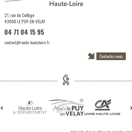
21, rue du Collège
43000
LE PUY-EN-VELAY
04 71 04 15 95
contact@rando-hauteloire.fr
Contactez-nous
Mentions légales
-
Plan du site
-
Adhérer à un club
-
Espace médias
-
Contact