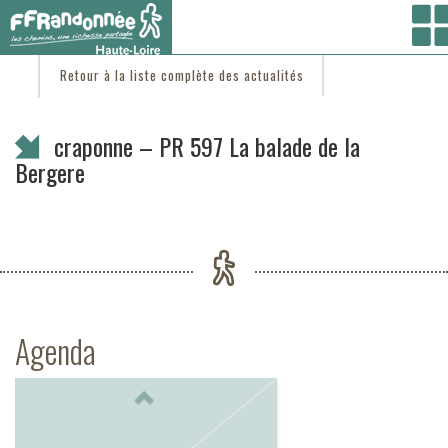
Vous êtes ici :
Accueil
/
C'est d'actu
/ craponne – PR 597 La balade de la Bergere
Retour à la liste complète des actualités
craponne – PR 597 La balade de la
Bergere
Agenda
Previous