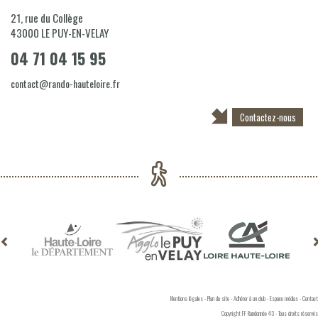
21, rue du Collège
43000
LE PUY-EN-VELAY
04 71 04 15 95
contact@rando-hauteloire.fr
Contactez-nous
Mentions légales
-
Plan du site
-
Adhérer à un club
-
Espace médias
-
Contact
Copyright FF Randonnée 43 - Tous droits réservés