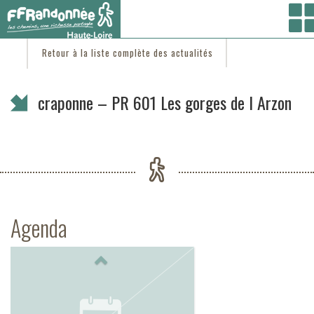
Vous êtes ici :
Accueil
/
C'est d'actu
/ craponne – PR 601 Les gorges de l Arzon
Retour à la liste complète des actualités
craponne – PR 601 Les gorges de l Arzon
Agenda
Previous