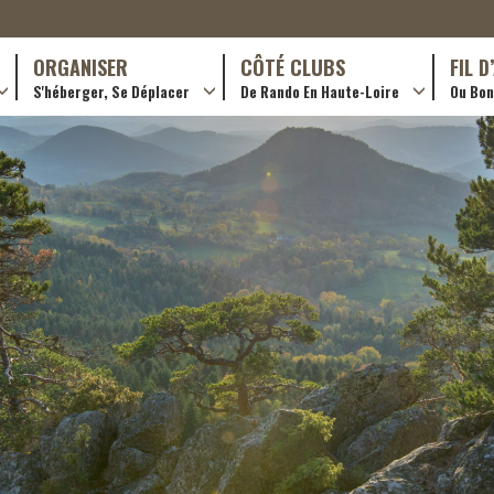
ORGANISER
CÔTÉ CLUBS
FIL 
S'héberger, Se Déplacer
De Rando En Haute-Loire
Ou Bon 
antes (GR)
Hôtellerie
Formations en rando 2024
ournée (PR)
Gîtes et chambres d’hôtes
Rando douce
Campings
Trouver un club
ls
Restaurants
Adhérer
Transporteurs & services
Créer un club
Ordre de mission et note de frais