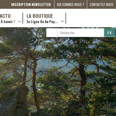
INSCRIPTION NEWSLETTER
QUI SOMMES-NOUS ?
CONTACTEZ-NOUS
A PROPOS
D’ACTU
LA BOUTIQUE
À Savoir !
En Ligne Ou Au Puy...
PRESSE
… en ville !
PARTENARIATS
RECHERCHE
RECHERCHER
ESPACE MÉDIA
…en ligne !
PARTAGER
COMPAGNON DE ROUTE
2022