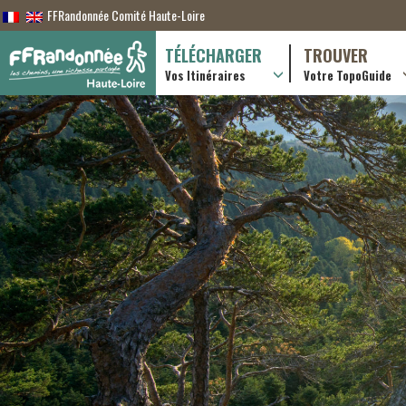
FFRandonnée Comité Haute-Loire
TÉLÉCHARGER
TROUVER
Vos Itinéraires
Votre TopoGuide
Randonnées itiner
Randonnées à la j
Boutique en ligne
Pratique & consei