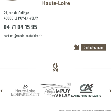
21, rue du Collège
43000
LE PUY-EN-VELAY
04 71 04 15 95
contact@rando-hauteloire.fr
Contactez-nous
Mentions légales
-
Plan du site
-
Adhérer à un club
-
Espace médias
-
Contact