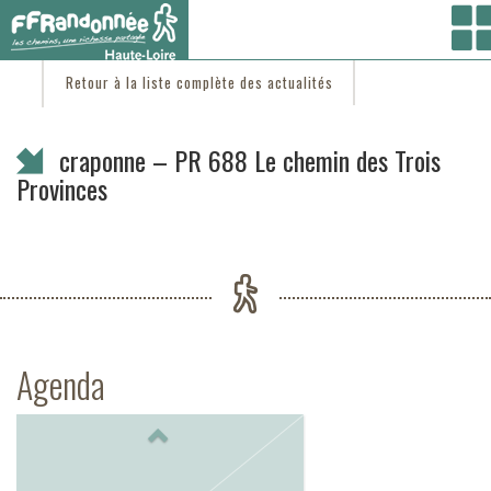
Vous êtes ici :
Accueil
/
C'est d'actu
/ craponne – PR 688 Le chemin des Trois Provinces
Retour à la liste complète des actualités
craponne – PR 688 Le chemin des Trois
Provinces
Agenda
Previous