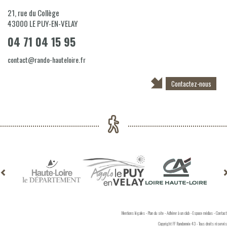
21, rue du Collège
43000
LE PUY-EN-VELAY
04 71 04 15 95
contact@rando-hauteloire.fr
Contactez-nous
Mentions légales
-
Plan du site
-
Adhérer à un club
-
Espace médias
-
Contact
Copyright FF Randonnée 43 - Tous droits réservés