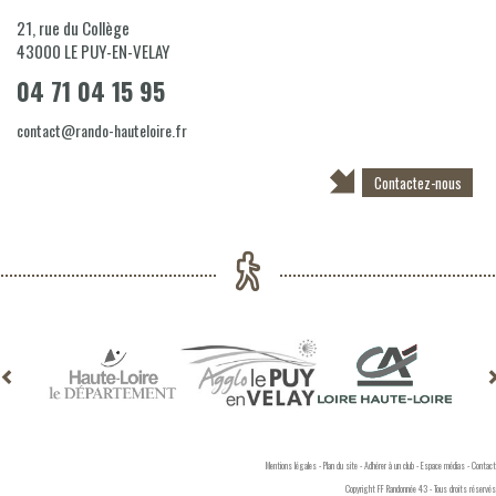
21, rue du Collège
43000
LE PUY-EN-VELAY
04 71 04 15 95
contact@rando-hauteloire.fr
Contactez-nous
Mentions légales
-
Plan du site
-
Adhérer à un club
-
Espace médias
-
Contact
Copyright FF Randonnée 43 - Tous droits réservés