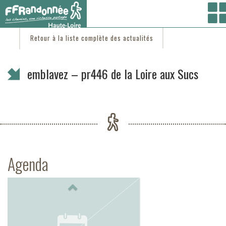
Vous êtes ici :
Accueil
/
C'est d'actu
/ emblavez – pr446 de la Loire aux Sucs
Retour à la liste complète des actualités
emblavez – pr446 de la Loire aux Sucs
Agenda
Previous