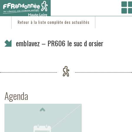
Vous êtes ici :
Accueil
/
C'est d'actu
/ emblavez – PR606 le suc d orsier
Retour à la liste complète des actualités
emblavez – PR606 le suc d orsier
Agenda
Previous