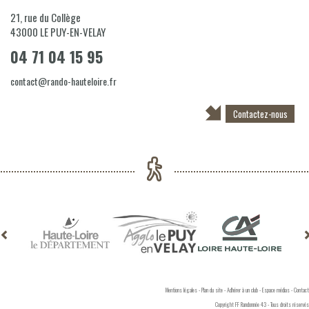
21, rue du Collège
43000
LE PUY-EN-VELAY
04 71 04 15 95
contact@rando-hauteloire.fr
Contactez-nous
Mentions légales
-
Plan du site
-
Adhérer à un club
-
Espace médias
-
Contact
Copyright FF Randonnée 43 - Tous droits réservés