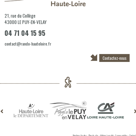
21, rue du Collège
43000
LE PUY-EN-VELAY
04 71 04 15 95
contact@rando-hauteloire.fr
Contactez-nous
Mentions légales
-
Plan du site
-
Adhérer à un club
-
Espace médias
-
Contact