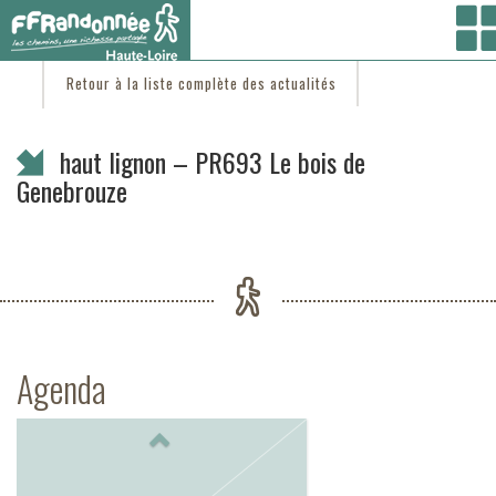
Vous êtes ici :
Accueil
/
C'est d'actu
/ haut lignon – PR693 Le bois de Genebrouze
Retour à la liste complète des actualités
haut lignon – PR693 Le bois de
Genebrouze
Agenda
Previous