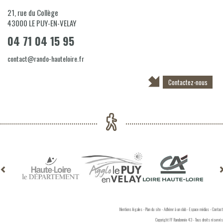
21, rue du Collège
43000
LE PUY-EN-VELAY
04 71 04 15 95
contact@rando-hauteloire.fr
Contactez-nous
Mentions légales
-
Plan du site
-
Adhérer à un club
-
Espace médias
-
Contact
Copyright FF Randonnée 43 - Tous droits réservés