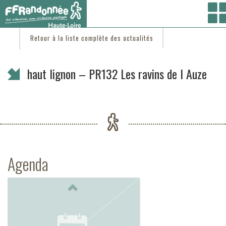
Vous êtes ici :
Accueil
/
C'est d'actu
/ haut lignon – PR132 Les ravins de l Auze
Retour à la liste complète des actualités
haut lignon – PR132 Les ravins de l Auze
Agenda
Previous