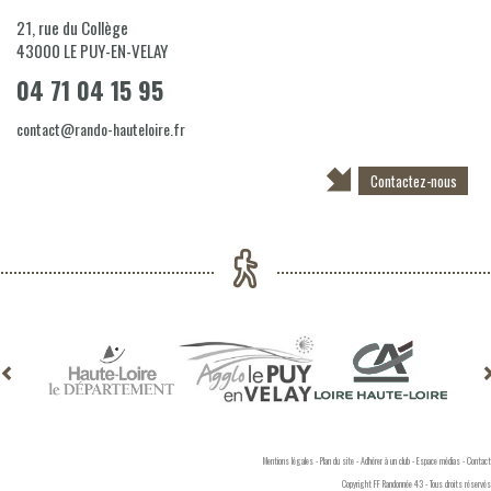
21, rue du Collège
43000
LE PUY-EN-VELAY
04 71 04 15 95
contact@rando-hauteloire.fr
Contactez-nous
Mentions légales
-
Plan du site
-
Adhérer à un club
-
Espace médias
-
Contact
Copyright FF Randonnée 43 - Tous droits réservés