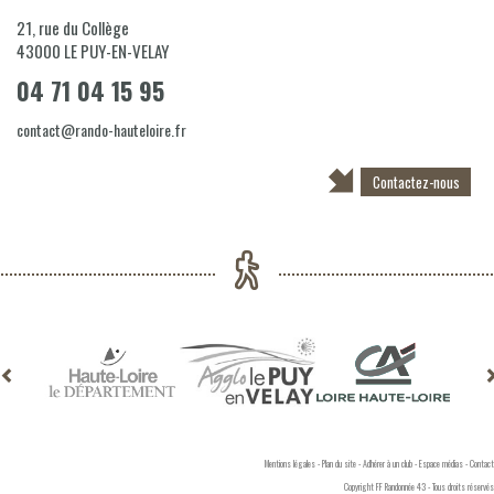
21, rue du Collège
43000
LE PUY-EN-VELAY
04 71 04 15 95
contact@rando-hauteloire.fr
Contactez-nous
Mentions légales
-
Plan du site
-
Adhérer à un club
-
Espace médias
-
Contact
Copyright FF Randonnée 43 - Tous droits réservés