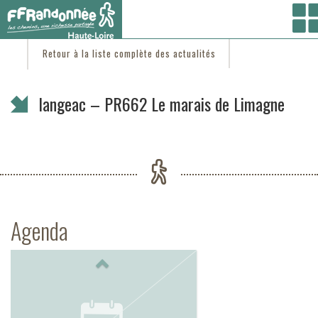
Vous êtes ici :
Accueil
/
C'est d'actu
/ langeac – PR662 Le marais de Limagne
Retour à la liste complète des actualités
langeac – PR662 Le marais de Limagne
Agenda
Previous