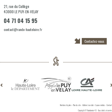
21, rue du Collège
43000
LE PUY-EN-VELAY
04 71 04 15 95
contact@rando-hauteloire.fr
Contactez-nous
Mentions légales
-
Plan du site
-
Adhérer à un club
-
Espace médias
-
Contact
Copyright FF Randonnée 43 - Tous droits réservés