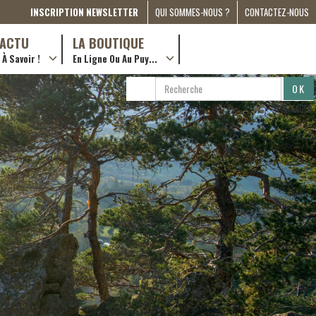
INSCRIPTION NEWSLETTER
QUI SOMMES-NOUS ?
CONTACTEZ-NOUS
A PROPOS
D’ACTU
LA BOUTIQUE
À Savoir !
En Ligne Ou Au Puy...
PRESSE
… en ville !
PARTENARIATS
RECHERCHE
RECHERCHER
ESPACE MÉDIA
…en ligne !
PARTAGER
COMPAGNON DE ROUTE
2022