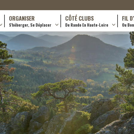
ORGANISER
CÔTÉ CLUBS
FIL 
S'héberger, Se Déplacer
De Rando En Haute-Loire
Ou Bon 
antes (GR)
Hôtellerie
Formations en rando 2024
ournée (PR)
Gîtes et chambres d’hôtes
Rando douce
Campings
Trouver un club
ls
Restaurants
Adhérer
Transporteurs & services
Créer un club
Ordre de mission et note de frais