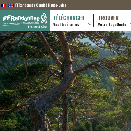
FFRandonnée Comité Haute-Loire
TÉLÉCHARGER
TROUVER
Vos Itinéraires
Votre TopoGuide
Randonnées itiner
Randonnées à la j
Boutique en ligne
Pratique & consei