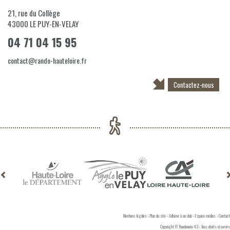
21, rue du Collège
43000
LE PUY-EN-VELAY
04 71 04 15 95
contact@rando-hauteloire.fr
Contactez-nous
Mentions légales
-
Plan du site
-
Adhérer à un club
-
Espace médias
-
Contact
Copyright FF Randonnée 43 - Tous droits réservés