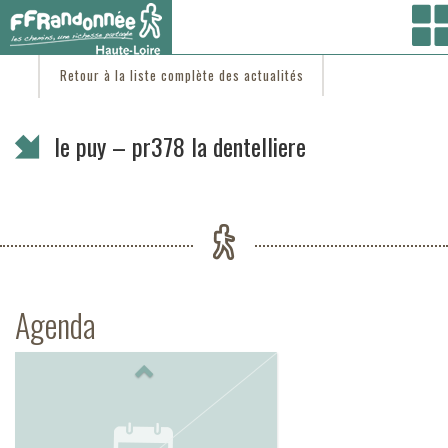
Vous êtes ici :
Accueil
/
C'est d'actu
/ le puy – pr378 la dentelliere
Retour à la liste complète des actualités
le puy – pr378 la dentelliere
Agenda
Previous